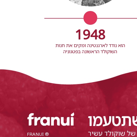
1948
39
הוא נודד לארגנטינה ומקים את חנות
השוקולד הראשונה בפטגוניה
סבא אלדו הכין שוקו
איט
שתטעמו
של שוקולד עשיר
FRANUI ®