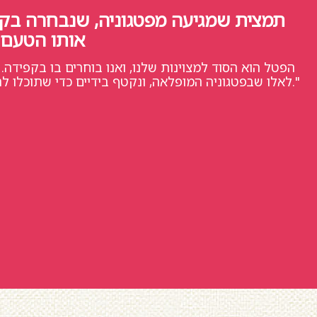
אותו הטעם 
לאלו שבפטגוניה המופלאה, ונקטף בידיים כדי שתוכלו להרגיש את טריותו בכל ביס."